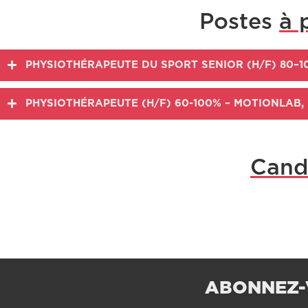
Postes
à 
PHYSIOTHÉRAPEUTE DU SPORT SENIOR (H/F) 80–1
PHYSIOTHÉRAPEUTE (H/F) 60-100% – MOTIONLAB
Cand
ABONNEZ-