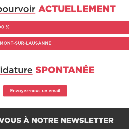
pourvoir
ACTUELLEMENT
00 %
, MONT-SUR-LAUSANNE
idature
SPONTANÉE
Envoyez-nous un email
VOUS À NOTRE NEWSLETTER