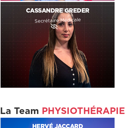
h
CASSANDRE GREDER
Secrétaire Médicale
E
y
e
-
s
l
a
s
h
La Team
PHYSIOTHÉRAPIE​
HERVÉ JACCARD