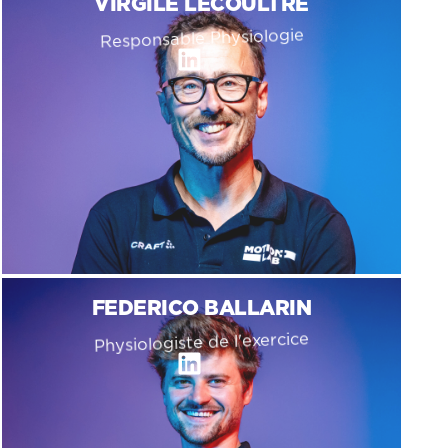
VIRGILE LECOULTRE
Responsable Physiologie
L
i
n
k
e
d
i
n
FEDERICO BALLARIN
Physiologiste de l'exercice
L
i
n
k