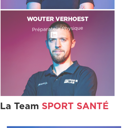
WOUTER VERHOEST
Préparateur Physique
L
i
n
k
e
d
i
n
La Team
SPORT SANTÉ
ARNAUD ROCHAT