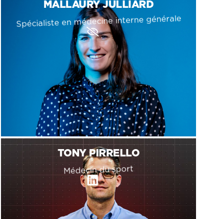
MALLAURY JULLIARD
Spécialiste en médecine interne générale
E
y
e
-
s
l
a
s
h
TONY PIRRELLO
Médecin du sport
Linkedin