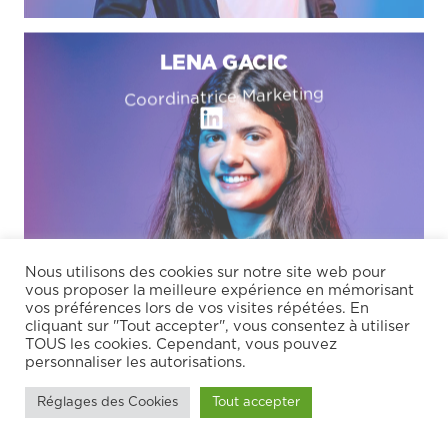
LENA GACIC
Coordinatrice Marketing
L
i
n
k
e
d
i
n
Nous utilisons des cookies sur notre site web pour
vous proposer la meilleure expérience en mémorisant
vos préférences lors de vos visites répétées. En
cliquant sur "Tout accepter", vous consentez à utiliser
YILDIZ BASOZMEN
TOUS les cookies. Cependant, vous pouvez
Réceptionniste
personnaliser les autorisations.
E
Réglages des Cookies
Tout accepter
y
e