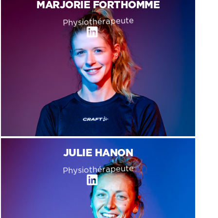
MARJORIE FORTHOMME
Physiothérapeute
Linkedin
JULIE HANON
Physiothérapeute
L
i
n
k