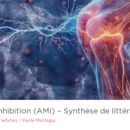
hibition (AMI) – Synthèse de litté
articles
/
Paola Mortagui