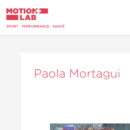
Aller
au
contenu
Paola Mortagui
Force