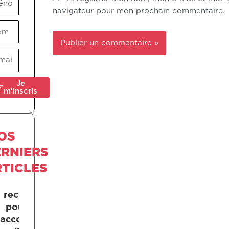
navigateur pour mon prochain commentaire.
m
Je
m'inscris
OS
ERNIERS
TICLES
Se
reconstruire
pour mieux
accompagner