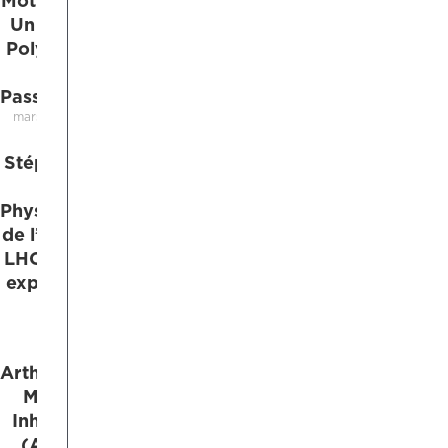
MotionLab :
Un Métier
Polyvalent
et
Passionnant
mars 18, 2025
Stéphanie Sanch
:
Physiothérapeute
de l’Académie du
LHC partage son
expérience dans
le hockey
mars 10, 2025
Arthrogenic
Muscle
Inhibition
(AMI) –