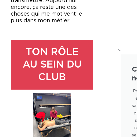
transmettre.
Aujourd’hui
encore, ça reste une des
choses qui me motivent le
plus dans mon métier.
TON RÔLE
AU SEIN DU
C
CLUB
n
P
sa
p
s
n
se