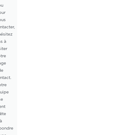
ou
our
ous
ntacter,
hésitez
s à
siter
tre
age
de
ntact.
tre
uipe
se
ent
ête
à
pondre