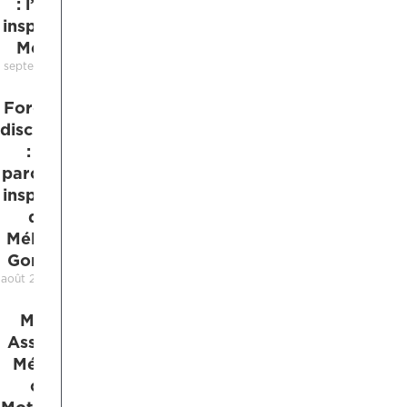
: l’histoire
inspirante de
Mercedes
septembre 19, 2025
Force et
discipline
: le
parcours
inspirant
de
Mélanie
Gordon
août 25, 2025
Maéva,
Assistante
Médicale
chez