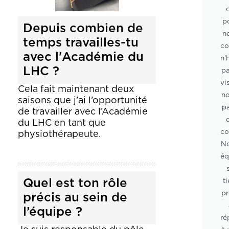
p
Depuis combien de
n
temps travailles-tu
co
avec l'Académie du
n'
LHC ?
pa
vi
Cela fait maintenant deux
no
saisons que j’ai l’opportunité
p
de travailler avec l’Académie
du LHC en tant que
co
physiothérapeute.
No
éq
ti
Quel est ton rôle
pr
précis au sein de
l’équipe ?
ré