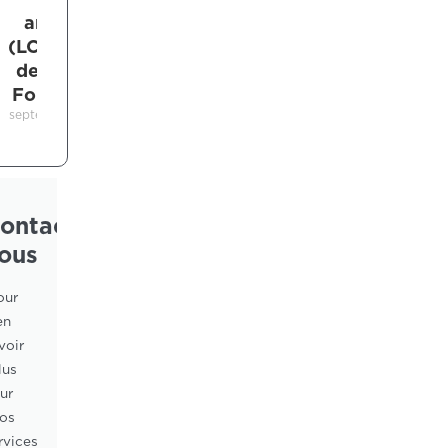
antérieur
(LCA). Étude
de cohorte
Forelli et al.
septembre 11, 2024
ontactez-
ous
our
en
voir
lus
ur
os
rvices