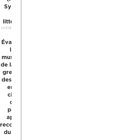
Synthèse
de
littérature
octobre 31, 2024
Évaluation de
la force
musculaire et
de la laxité du
greffon avec
des exercices
en chaîne
cinétique
ouverte
précoces
après une
reconstruction
du ligament
croisé