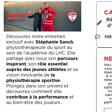
C
R
d'
In
Découvrez notre entretien
exclusif avec
Stéphanie Sanch
,
physiothérapeute du sport au
sein de l’académie du LHC.
Elle
N
partage avec nous son
parcours
inspirant
, son
rôle essentiel
Insc
vou
auprès des jeunes athlètes
et sa
mai
vision innovante de
la
à n
news
physiothérapie sportive
.
p
Plongez dans son univers et
opti
vo
découvrez comment elle
san
contribue à la performance
et
v
per
au bien-être des joueurs.
Pré