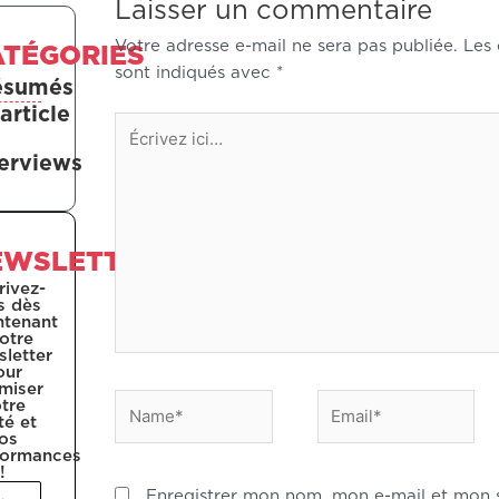
Laisser un commentaire
Votre adresse e-mail ne sera pas publiée.
Les
ATÉGORIES
sont indiqués avec
*
ésumés
article
Écrivez
ici…
terviews
EWSLETTER
rivez-
s dès
ntenant
otre
letter
our
miser
Name*
Email*
tre
té et
os
formances
!
nom
Enregistrer mon nom, mon e-mail et mon s