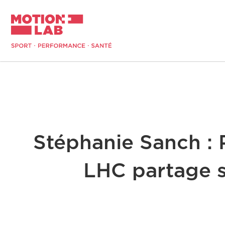
Aller
au
contenu
Stéphanie Sanch : 
LHC partage s