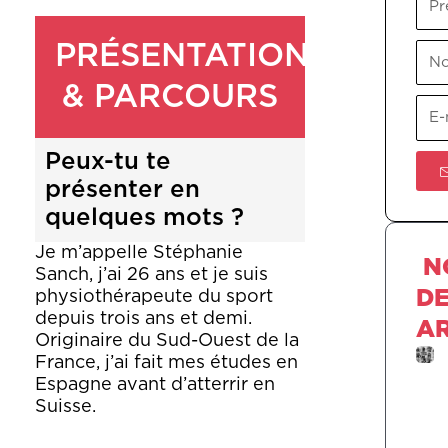
PRÉSENTATION
No
& PARCOURS
E-
mail
Peux-tu te
présenter en
quelques mots ?
Je m’appelle Stéphanie
N
Sanch, j’ai 26 ans et je suis
D
physiothérapeute du sport
depuis trois ans et demi.
AR
Originaire du Sud-Ouest de la
France, j’ai fait mes études en
Espagne avant d’atterrir en
Suisse.